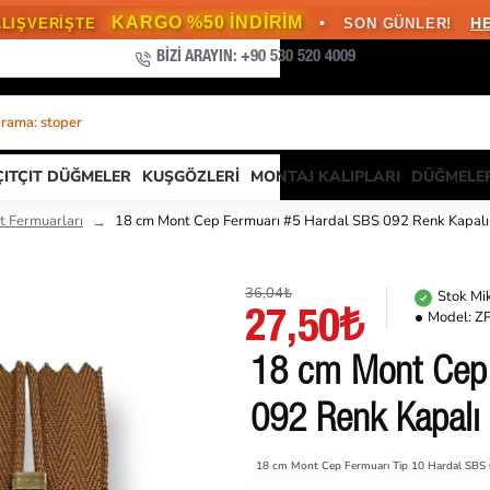
KARGO %50 İNDİRİM
•
H
ALIŞVERİŞTE
SON GÜNLER!
BIZI ARAYIN: +90 530 520 4009
arama: stoper
..
ÇITÇIT DÜĞMELER
KUŞGÖZLERI
MONTAJ KALIPLARI
DÜĞMELE
nt Fermuarları
18 cm Mont Cep Fermuarı #5 Hardal SBS 092 Renk Kapa
36,04₺
Stok Mik
Model:
Z
27,50₺
18 cm Mont Cep 
092 Renk Kapal
18 cm Mont Cep Fermuarı Tip 10 Hardal SB