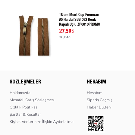
18 cm Mont Cep Fermuarı
#5 Hardal SBS 092 Renk
Kapalı Uçlu ZP0010PROMO
27,50₺
36,04₺
SÖZLEŞMELER
HESABIM
Hakkımızda
Hesabım
Mesafeli Satış Sözleşmesi
Sipariş Geçmişi
Gizlilik Politikası
Haber Bülteni
Şartlar & Koşullar
Kişisel Verilerinize İlişkin Aydınlatma