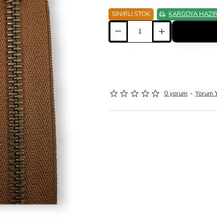
SINIRLI STOK
KARGOYA HAZI
0 yorum
-
Yorum 