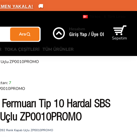
🚚
EMEN YAKALA!
Türkçe
₺
Türk Lirası
Hesabım
Giriş Yap / Üye Ol
Sepetim
R
TOKA ÇEŞITLERI
TÜM ÜRÜNLER
lı Uçlu ZP0010PROMO
tarı:
7
P0010PROMO
Fermuarı Tip 10 Hardal SBS
ı Uçlu ZP0010PROMO
S 092 Renk Kapalı Uçlu ZP0010PROMO