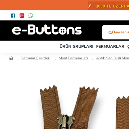
⚡
1000 TL ÜZERİ 
Önerilen 
Ne
Aramıştınız?.
ÜRÜN GRUPLARI
FERMUARLAR
veya
Ürün
Fermuar Çeşitleri
Mont Fermuarları
Antik Sarı Dişli Mo
Kodu