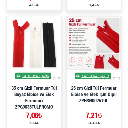
4,93₺
9,42₺
İNDIRIMDE
İNDIRIMDE
KARGOYA HAZIR
KARGOYA HAZIR
35 cm Gizli Fermuar Tül
25 cm Gizli Tül Fermuar
Beyaz Elbise ve Etek
Elbise ve Etek İçin Dipli
Fermuarı
ZPHSN0025TUL
ZPG0035TULPROMO
7,06₺
7,21₺
7,74₺
10,81₺