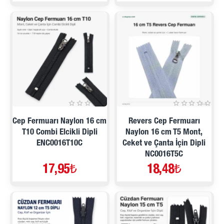
Cep Fermuarı Naylon 16 cm
Revers Cep Fermuarı
T10 Combi Elcikli Dipli
Naylon 16 cm T5 Mont,
ENC0016T10C
Ceket ve Çanta İçin Dipli
NC0016T5C
17,95₺
18,48₺