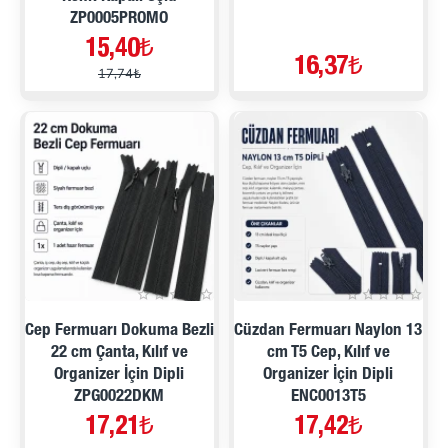
ZP0005PROMO
15,40₺
16,37₺
17,74₺
Cep Fermuarı Dokuma Bezli
Cüzdan Fermuarı Naylon 13
22 cm Çanta, Kılıf ve
cm T5 Cep, Kılıf ve
Organizer İçin Dipli
Organizer İçin Dipli
ZPG0022DKM
ENC0013T5
17,21₺
17,42₺