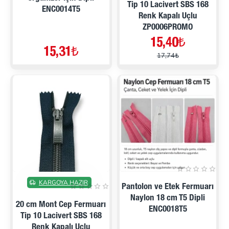
Tip 10 Lacivert SBS 168
ENC0014T5
Renk Kapalı Uçlu
ZP0006PROMO
15,40₺
15,31₺
17,74₺
İNDIRIMDE
KARGOYA HAZIR
Pantolon ve Etek Fermuarı
Naylon 18 cm T5 Dipli
20 cm Mont Cep Fermuarı
ENC0018T5
Tip 10 Lacivert SBS 168
Renk Kapalı Uçlu