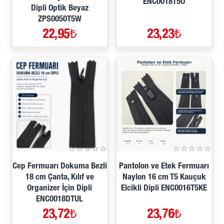
ENC0018T5O
Dipli Optik Beyaz
ZPS0050T5W
22,95₺
23,23₺
Cep Fermuarı Dokuma Bezli
Pantolon ve Etek Fermuarı
18 cm Çanta, Kılıf ve
Naylon 16 cm T5 Kauçuk
Organizer İçin Dipli
Elcikli Dipli ENC0016T5KE
ENC0018DTUL
23,72₺
23,76₺