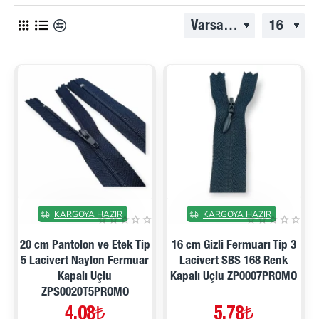
İNDIRIMDE
İNDIRIMDE
KARGOYA HAZIR
KARGOYA HAZIR
20 cm Pantolon ve Etek Tip
16 cm Gizli Fermuarı Tip 3
5 Lacivert Naylon Fermuar
Lacivert SBS 168 Renk
Kapalı Uçlu
Kapalı Uçlu ZP0007PROMO
ZPS0020T5PROMO
4,08₺
5,78₺