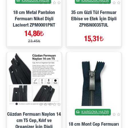
KARGOYA HAZIR
KARGOYA HAZIR
18 cm Metal Pantolon
35 cm Gizli Tül Fermuar
Fermuarı Nikel Dişli
Elbise ve Etek İçin Dipli
Lacivert ZPM0001PNT
ZPHSN0035TUL
14,86₺
15,31₺
23,45₺
İNDIRIMDE
KARGOYA HAZIR
Cüzdan Fermuarı Naylon 14
cm T5 Cep, Kılıf ve
18 cm Mont Cep Fermuarı
Organizer İçin Dipli