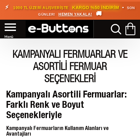
🎁
KARGO BEDAVA!
•
HEMEN
2000 TL ÜZERİ SİPARİŞLERDE
🚚
FAYDALANIN
KAMPANYALI FERMUARLAR VE
ASORTILI FERMUAR
SEÇENEKLERI
Kampanyalı Asortili Fermuarlar:
Farklı Renk ve Boyut
Seçenekleriyle
Kampanyalı Fermuarların Kullanım Alanları ve
Avantajları