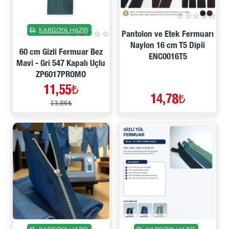
İNDIRIMDE
KARGOYA HAZIR
Pantolon ve Etek Fermuarı
Naylon 16 cm T5 Dipli
60 cm Gizli Fermuar Bez
ENC0016T5
Mavi - Gri 547 Kapalı Uçlu
ZP6017PROMO
11,55₺
14,78₺
13,86₺
İNDIRIMDE