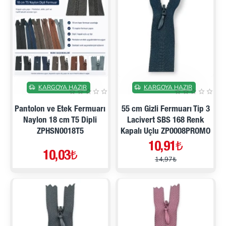
İNDIRIMDE
KARGOYA HAZIR
KARGOYA HAZIR
Pantolon ve Etek Fermuarı
55 cm Gizli Fermuarı Tip 3
Naylon 18 cm T5 Dipli
Lacivert SBS 168 Renk
ZPHSN0018T5
Kapalı Uçlu ZP0008PROMO
10,91₺
10,03₺
14,97₺