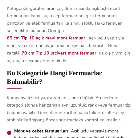
Kategoride görülen ürün çeşitleri arasında açık uçlu mont
fermuarları, kapalı uçlu cep fermuarları, gizli fermuarlar,
pantolon ve etek fermuarları ile sınırlı stoklu farklı fermuar
seçenekleri bulunur. Örneğin
65 cm Tip 10 açık mavi mont fermuarı
, açık uçlu yapısıyla
mont ve ceket önü uygulamaları için hazırlanmıştır. Buna
karşılık
70 cm Tip 10 lacivert mont fermuarı
da dış giyim için
açık uçlu seçeneklerden biridir.
Bu Kategoride Hangi Fermuarlar
Bulunabilir?
Kampanyalı stok yapısı zaman içinde değişir. Bu nedenle
kategori altında her zaman aynı uzunluk, renk veya fermuar tipi
bulunmayabilir. Güncel ürün kartlarındaki teknik özellikler ve
stok bilgileri sipariş öncesinde mutlaka kontrol edilmelidir.
Mont ve ceket fermuarları:
Açık uçlu yapısıyla mont,
kaban, parka, yelek, çocuk montu ve kapüşonlu üstlerde