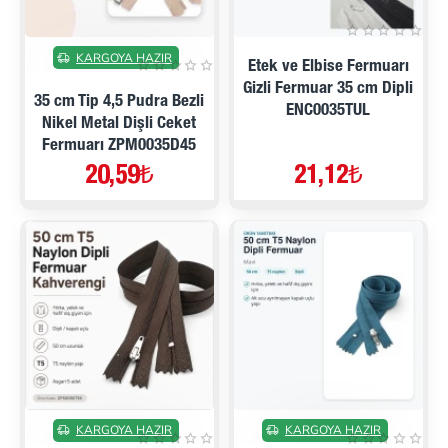
YENI
KARGOYA HAZIR
Etek ve Elbise Fermuarı
Gizli Fermuar 35 cm Dipli
35 cm Tip 4,5 Pudra Bezli
ENC0035TUL
Nikel Metal Dişli Ceket
Fermuarı ZPM0035D45
20,59₺
21,12₺
KARGOYA HAZIR
KARGOYA HAZIR