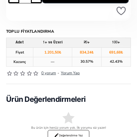
TOPLU FIYATLANDIRMA
Adet
1+ ve Üzeri
20+
100+
Fiyat
1.201,50₺
834,24₺
691,68₺
30.57%
42.43%
Kazanç
—
0 yorum
-
Yorum Yap
Ürün Değerlendirmeleri
Bu ürün için henüz yorum yok. İlk yorumu siz yazın!
Değerlendirme Yaz