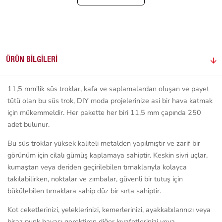
ÜRÜN BILGILERI
11,5 mm'lik süs troklar, kafa ve saplamalardan oluşan ve payet
tütü olan bu süs trok, DIY moda projelerinize asi bir hava katmak
için mükemmeldir. Her pakette her biri 11,5 mm çapında 250
adet bulunur.
Bu süs troklar yüksek kaliteli metalden yapılmıştır ve zarif bir
görünüm için cilalı gümüş kaplamaya sahiptir. Keskin sivri uçlar,
kumaştan veya deriden geçirilebilen tırnaklarıyla kolayca
takılabilirken, noktalar ve zımbalar, güvenli bir tutuş için
bükülebilen tırnaklara sahip düz bir sırta sahiptir.
Kot ceketlerinizi, yeleklerinizi, kemerlerinizi, ayakkabılarınızı veya
biraz punk havası gerektiren diğer kıyafetlerinizi veya