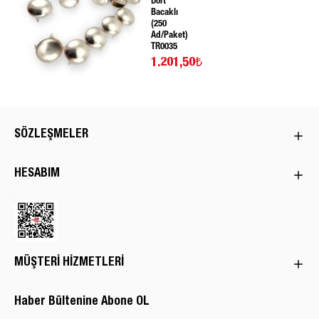
Dört
Bacaklı
(250
Ad/Paket)
TR0035
1.201,50₺
SÖZLEŞMELER
HESABIM
MÜŞTERI HIZMETLERI
Haber Bültenine Abone OL