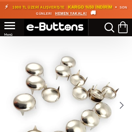
⚡
•
KARGO %50 İNDİRİM
1000 TL ÜZERİ ALIŞVERİŞTE
SON
🚚
HEMEN YAKALA!
GÜNLER!