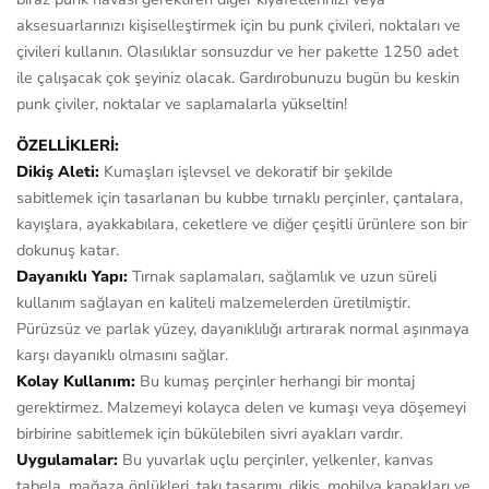
aksesuarlarınızı kişiselleştirmek için bu punk çivileri, noktaları ve
çivileri kullanın. Olasılıklar sonsuzdur ve her pakette 1250 adet
ile çalışacak çok şeyiniz olacak. Gardırobunuzu bugün bu keskin
punk çiviler, noktalar ve saplamalarla yükseltin!
ÖZELLİKLERİ:
Dikiş Aleti:
Kumaşları işlevsel ve dekoratif bir şekilde
sabitlemek için tasarlanan bu kubbe tırnaklı perçinler, çantalara,
kayışlara, ayakkabılara, ceketlere ve diğer çeşitli ürünlere son bir
dokunuş katar.
Dayanıklı Yapı:
Tırnak saplamaları, sağlamlık ve uzun süreli
kullanım sağlayan en kaliteli malzemelerden üretilmiştir.
Pürüzsüz ve parlak yüzey, dayanıklılığı artırarak normal aşınmaya
karşı dayanıklı olmasını sağlar.
Kolay Kullanım:
Bu kumaş perçinler herhangi bir montaj
gerektirmez. Malzemeyi kolayca delen ve kumaşı veya döşemeyi
birbirine sabitlemek için bükülebilen sivri ayakları vardır.
Uygulamalar:
Bu yuvarlak uçlu perçinler, yelkenler, kanvas
tabela, mağaza önlükleri, takı tasarımı, dikiş, mobilya kapakları ve