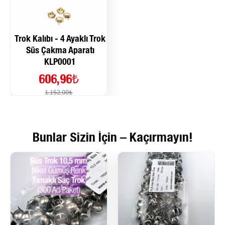
Trok Kalıbı - 4 Ayaklı Trok
Süs Çakma Aparatı
KLP0001
606,96₺
1.152,00₺
Bunlar Sizin İçin – Kaçırmayın!