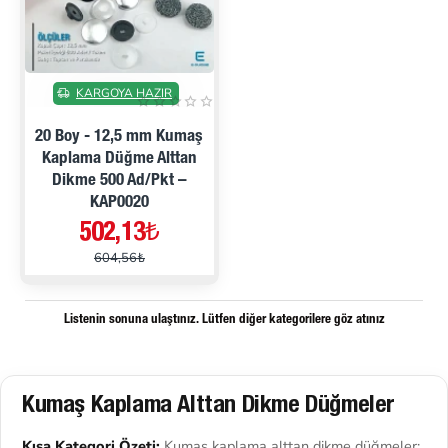
İNDIRIMDE
KARGOYA HAZIR
20 Boy - 12,5 mm Kumaş
Kaplama Düğme Alttan
Dikme 500 Ad/Pkt –
KAP0020
502,13₺
604,56₺
Listenin sonuna ulaştınız. Lütfen diğer kategorilere göz atınız
Kumaş Kaplama Alttan Dikme Düğmeler
Kısa Kategori Özeti:
Kumaş kaplama alttan dikme düğmeler;