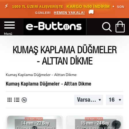
⚡
•
KARGO %50 İNDİRİM
1000 TL ÜZERİ ALIŞVERİŞTE
SON
🚚
HEMEN YAKALA!
GÜNLER!
KUMAŞ KAPLAMA DÜĞMELER
- ALTTAN DIKME
Kumaş Kaplama Düğmeler - Alttan Dikme
Kumaş Kaplama Düğmeler - Alttan Dikme