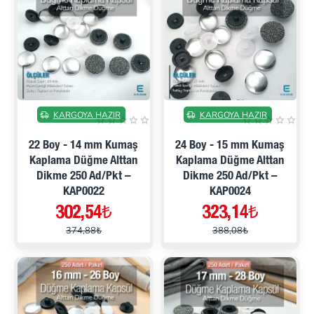
İNDIRIMDE
İNDIRIMDE
KARGOYA HAZIR
KARGOYA HAZIR
22 Boy - 14 mm Kumaş
24 Boy - 15 mm Kumaş
Kaplama Düğme Alttan
Kaplama Düğme Alttan
Dikme 250 Ad/Pkt –
Dikme 250 Ad/Pkt –
KAP0022
KAP0024
302,54₺
323,14₺
374,88₺
388,08₺