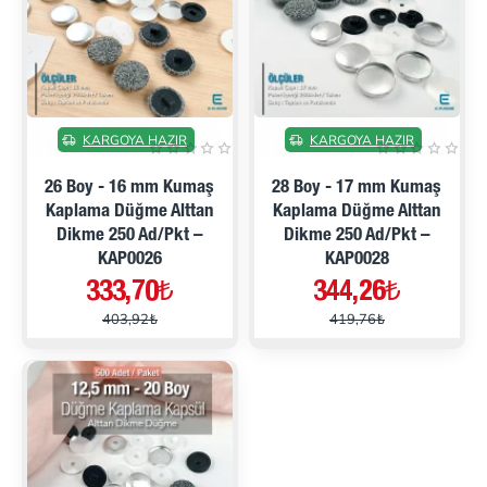
İNDIRIMDE
İNDIRIMDE
KARGOYA HAZIR
KARGOYA HAZIR
26 Boy - 16 mm Kumaş
28 Boy - 17 mm Kumaş
Kaplama Düğme Alttan
Kaplama Düğme Alttan
Dikme 250 Ad/Pkt –
Dikme 250 Ad/Pkt –
KAP0026
KAP0028
333,70₺
344,26₺
403,92₺
419,76₺