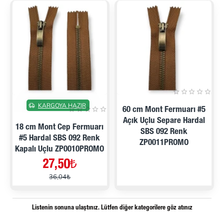
ÖN SIPARIŞ
İNDIRIMDE
İNDIRIMDE
KARGOYA HAZIR
60 cm Mont Fermuarı #5
Açık Uçlu Separe Hardal
18 cm Mont Cep Fermuarı
SBS 092 Renk
#5 Hardal SBS 092 Renk
ZP0011PROMO
Kapalı Uçlu ZP0010PROMO
27,50₺
36,04₺
Listenin sonuna ulaştınız. Lütfen diğer kategorilere göz atınız