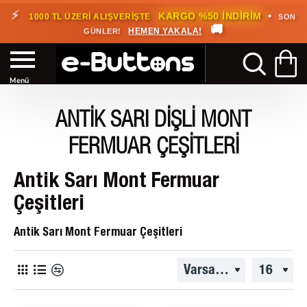
⚡
•
KARGO %50 İNDİRİM
1000 TL ÜZERİ ALIŞVERİŞTE
SON
🚚
HEMEN YAKALA!
GÜNLER!
ANTIK SARI DIŞLI MONT
FERMUAR ÇEŞITLERI
Antik Sarı Mont Fermuar
Çeşitleri
Antik Sarı Mont Fermuar Çeşitleri