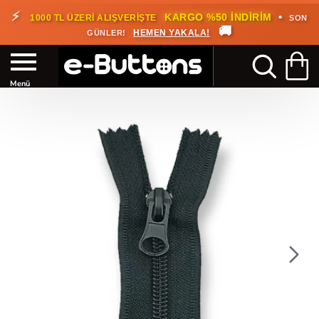
🎁
KARGO BEDAVA!
•
HEMEN
2000 TL ÜZERİ SİPARİŞLERDE
🚚
FAYDALANIN