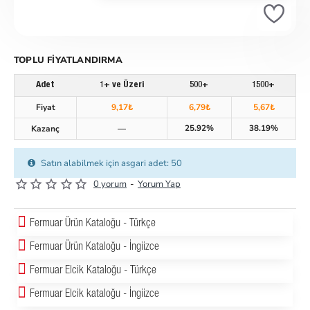
TOPLU FIYATLANDIRMA
Adet
1+ ve Üzeri
500+
1500+
Fiyat
9,17₺
6,79₺
5,67₺
25.92%
38.19%
Kazanç
—
Satın alabilmek için asgari adet: 50
0 yorum
-
Yorum Yap
Fermuar Ürün Kataloğu - Türkçe
Fermuar Ürün Kataloğu - İngiizce
Fermuar Elcik Kataloğu - Türkçe
Fermuar Elcik kataloğu - İngiizce