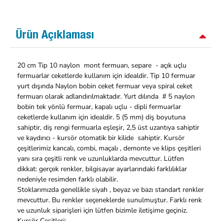
Ürün Açıklaması
20 cm Tip 10 naylon mont fermuarı, separe - açık uçlu
fermuarlar ceketlerde kullanım için idealdir. Tip 10 fermuar
yurt dışında Naylon bobin ceket fermuar veya spiral ceket
fermuarı olarak adlandırılmaktadır. Yurt dılında # 5 naylon
bobin tek yönlü fermuar, kapalı uçlu - dipli fermuarlar
ceketlerde kullanım için idealdir. 5 (5 mm) diş boyutuna
sahiptir, diş rengi fermuarla eşleşir, 2,5 üst uzantıya sahiptir
ve kaydırıcı - kursör otomatik bir kilide sahiptir. Kursör
çeşitlerimiz kancalı, combi, maçalı , demonte ve klips çeşitleri
yanı sıra çeşitli renk ve uzunluklarda mevcuttur. Lütfen
dikkat: gerçek renkler, bilgisayar ayarlarındaki farklılıklar
nedeniyle resimden farklı olabilir.
Stoklarımızda genellikle siyah , beyaz ve bazı standart renkler
mevcuttur. Bu renkler seçeneklerde sunulmuştur. Farklı renk
ve uzunluk siparişleri için lütfen bizimle iletişime geçiniz.
Kursör Çeşitleri;