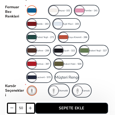
Fermuar
Mavi
Beyaz -102
Pembe - 141
Bez
Renkleri
Bordo - 163
Açık Mavi - 183
Petrol Yeşil - 272
Koyu Kiremit - 286
Kahve - 299
Siyah - 322
Askeri Yeşil - 327
Kırmızı - 397
Askeri Haki - 509
Müşteri Rengi
Lacivert - 570
Kursör
Seçenekler
Kombi
Otomatik
Kancalı
i
SEPETE EKLE