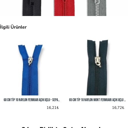
İlgili Ürünler
70 cm Tip 10 Naylon Fermuar Açık Uçlu - Separe ZPS0070T10
75 cm Tip 10 Naylon Mont Fermuarı Açık Uçlu - Separe ZPS0075T10
17,21₺
17,84₺