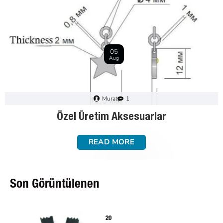
28
Dec
Murat
0
Fermuar Nasıl Seçilir : Adım Adım Kılavuz
READ MORE
Son Görüntülenen
20