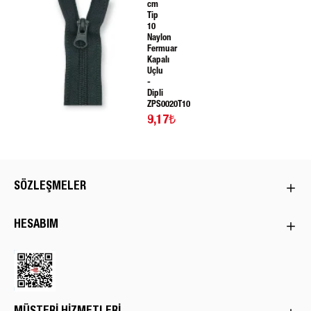
cm
Tip
10
Naylon
Fermuar
Kapalı
Uçlu
-
Dipli
ZPS0020T10
9,17₺
SÖZLEŞMELER
HESABIM