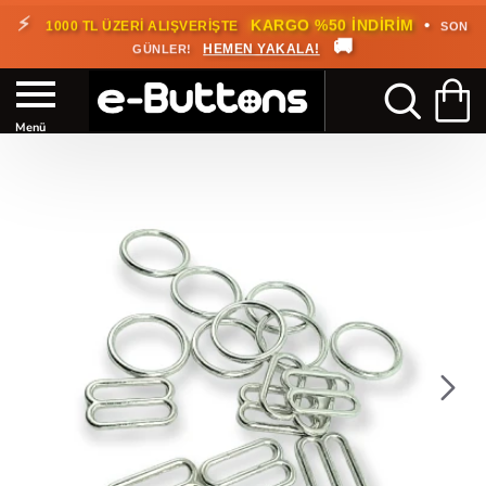
⚡
•
KARGO %50 İNDİRİM
1000 TL ÜZERİ ALIŞVERİŞTE
SON
🚚
HEMEN YAKALA!
GÜNLER!