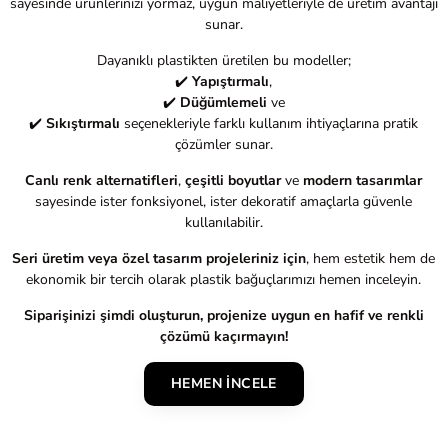
sayesinde ürünlerinizi yormaz, uygun maliyetleriyle de üretim avantajı
sunar.
Dayanıklı plastikten üretilen bu modeller;
✔️
Yapıştırmalı
,
✔️
Düğümlemeli
ve
✔️
Sıkıştırmalı
seçenekleriyle farklı kullanım ihtiyaçlarına pratik
çözümler sunar.
Canlı renk alternatifleri
,
çeşitli boyutlar
ve
modern tasarımlar
sayesinde ister fonksiyonel, ister dekoratif amaçlarla güvenle
kullanılabilir.
Seri üretim veya özel tasarım projeleriniz için
, hem estetik hem de
ekonomik bir tercih olarak plastik bağuçlarımızı hemen inceleyin.
Siparişinizi şimdi oluşturun, projenize uygun en hafif ve renkli
çözümü kaçırmayın!
HEMEN İNCELE