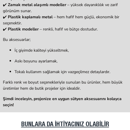
✔️
Zamak metal alaşımlı modeller
– yüksek dayanıklılık ve zarif
görünüm sunar.
✔️
Plastik kaplamalı metal
– hem hafif hem güçlü, ekonomik bir
seçenektir.
✔️
Plastik modeller
– renkli, hafif ve bütçe dostudur.
Bu aksesuarlar;
İç giyimde kaliteyi yükseltmek,
Askı boyunu ayarlamak,
Tokalı kullanım sağlamak
için vazgeçilmez detaylardır.
Farklı renk ve boyut seçenekleriyle sunulan bu ürünler, hem büyük
üretimler hem de butik projeler için idealdir.
Şimdi inceleyin, projenize en uygun sütyen aksesuarını kolayca
seçin!
BUNLARA DA İHTIYACINIZ OLABILIR