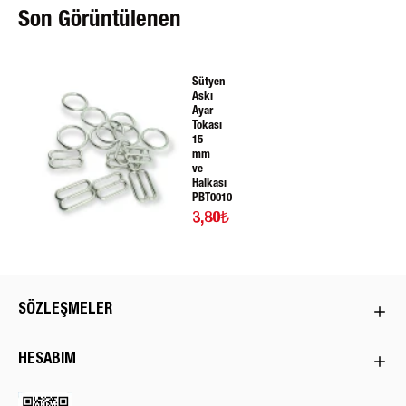
Son Görüntülenen
Sütyen
Askı
Ayar
Tokası
15
mm
ve
Halkası
PBT0010
3,80₺
SÖZLEŞMELER
HESABIM