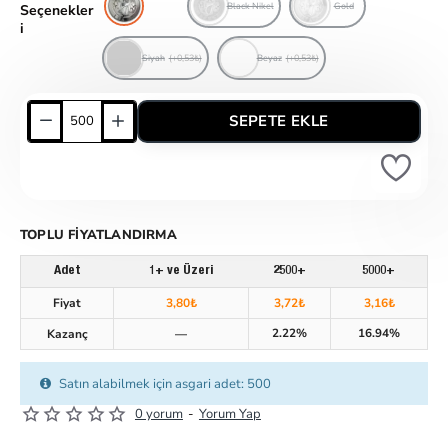
Nikel
Black Nikel
Gold
Seçenekler
i
Siyah
(+0,53₺)
Beyaz
(+0,53₺)
SEPETE EKLE
TOPLU FIYATLANDIRMA
Adet
1+ ve Üzeri
2500+
5000+
Fiyat
3,80₺
3,72₺
3,16₺
2.22%
16.94%
Kazanç
—
Satın alabilmek için asgari adet: 500
0 yorum
-
Yorum Yap