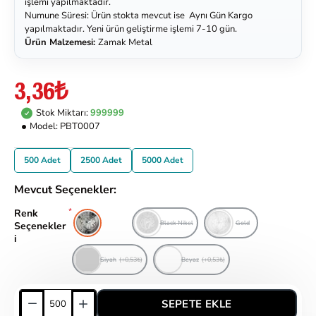
işlemi yapılmaktadır.
Numune Süresi: Ürün stokta mevcut ise Aynı Gün Kargo
yapılmaktadır. Yeni ürün geliştirme işlemi 7-10 gün.
Ürün Malzemesi:
Zamak Metal
3,36₺
Stok Miktarı:
999999
Model:
PBT0007
500 Adet
2500 Adet
5000 Adet
Mevcut Seçenekler:
Renk
Nikel
Black Nikel
Gold
Seçenekler
i
Siyah
(+0,53₺)
Beyaz
(+0,53₺)
SEPETE EKLE