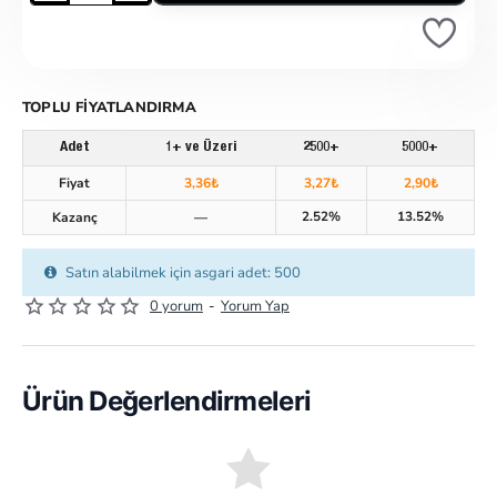
TOPLU FIYATLANDIRMA
Adet
1+ ve Üzeri
2500+
5000+
Fiyat
3,36₺
3,27₺
2,90₺
2.52%
13.52%
Kazanç
—
Satın alabilmek için asgari adet: 500
0 yorum
-
Yorum Yap
Ürün Değerlendirmeleri