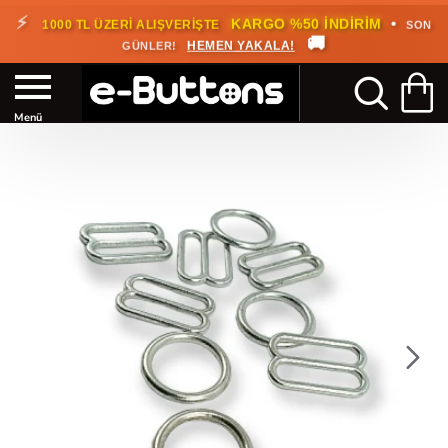
🎁
KARGO BEDAVA!
•
HEMEN
2000 TL ÜZERİ SİPARİŞLERDE
🚚
FAYDALANIN