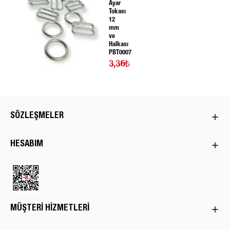
Ayar
Tokası
12
mm
ve
Halkası
PBT0007
3,36₺
SÖZLEŞMELER
HESABIM
MÜŞTERI HIZMETLERI